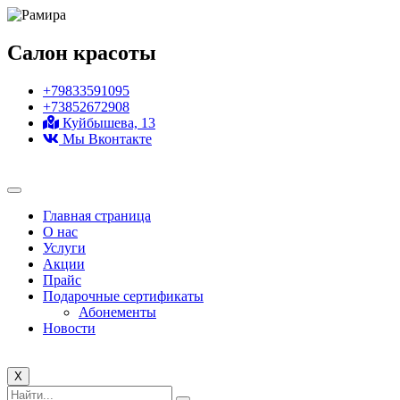
Салон красоты
+79833591095
+73852672908
Куйбышева, 13
Мы Вконтакте
Главная страница
О нас
Услуги
Акции
Прайс
Подарочные сертификаты
Абонементы
Новости
X